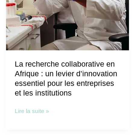
les
entreprises
et
les
institutions
La recherche collaborative en
Afrique : un levier d’innovation
essentiel pour les entreprises
et les institutions
Lire la suite »