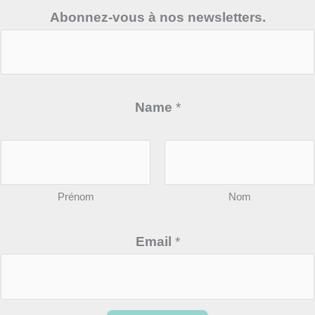
Abonnez-vous à nos newsletters.
Name
*
Prénom
Nom
n
Email
*
e
w
s