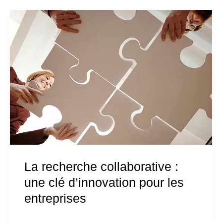
La
recherche
collaborative :
une
clé
d’innovation
pour
les
entreprises
La recherche collaborative :
une clé d’innovation pour les
entreprises